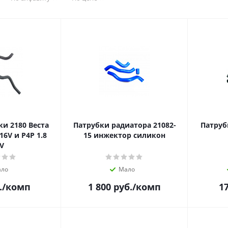
и 2180 Веста
Патрубки радиатора 21082-
Патруб
16V и P4P 1.8
15 инжектор силикон
V
ло
Мало
.
/комп
1 800
руб.
/комп
1