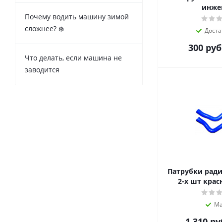
инже
Почему водить машину зимой
сложнее? ❄️
Доста
300
руб
Что делать, если машина не
заводится
Патрубки ради
2-х шт крас
Ма
1 310
ру