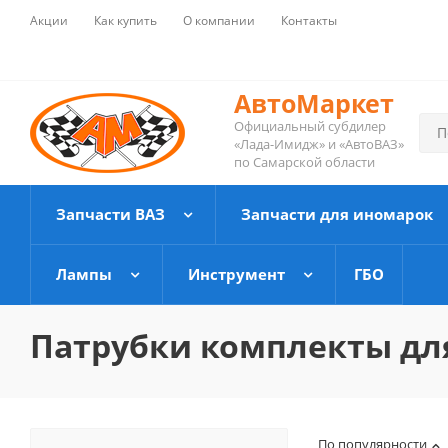
Акции
Как купить
О компании
Контакты
АвтоМаркет
Официальный субдилер
«Лада-Имидж» и «АвтоВАЗ»
по Самарской области
Запчасти ВАЗ
Запчасти для иномарок
Лампы
Инструмент
ГБО
Патрубки комплекты дл
По популярности