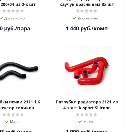
1200/04 из 2-х шт
каучук красные из 3х шт
Достаточно
Достаточно
0
руб.
/пара
1 440
руб.
/комп
бки печки 2111 1,6
Патрубки радиатора 2121 из
жектор силикон
4-х шт A-sport Silicone
Мало
Мало
95
руб.
/пара
1 990
руб.
/комп