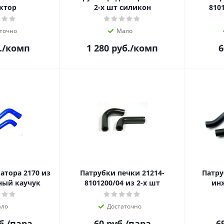
ктор
2-х шт силикон
810
точно
Мало
.
/комп
1 280
руб.
/комп
6
атора 2170 из
Патрубки печки 21214-
Патру
ный каучук
8101200/04 из 2-х шт
ин
ло
Достаточно
б.
/пара
60
руб.
/пара
6