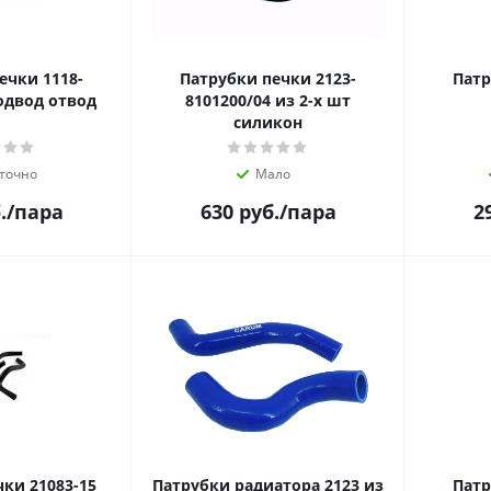
ечки 1118-
Патрубки печки 2123-
Патр
одвод отвод
8101200/04 из 2-х шт
силикон
точно
Мало
.
/пара
630
руб.
/пара
2
ки 21083-15
Патрубки радиатора 2123 из
Патр