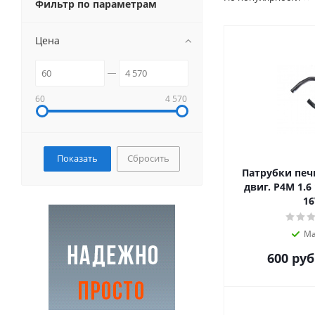
Фильтр по параметрам
Цена
60
4 570
Сбросить
Патрубки печк
двиг. P4M 1.6 
16
Ма
600
руб