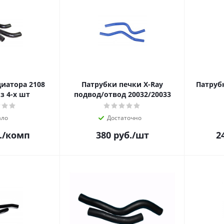
иатора 2108
Патрубки печки X-Ray
Патрубк
з 4-х шт
подвод/отвод 20032/20033
ло
Достаточно
.
/комп
380
руб.
/шт
2