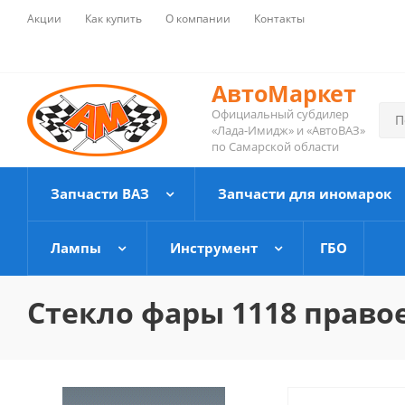
Акции
Как купить
О компании
Контакты
АвтоМаркет
Официальный субдилер
«Лада-Имидж» и «АвтоВАЗ»
по Самарской области
Запчасти ВАЗ
Запчасти для иномарок
Лампы
Инструмент
ГБО
Стекло фары 1118 правое