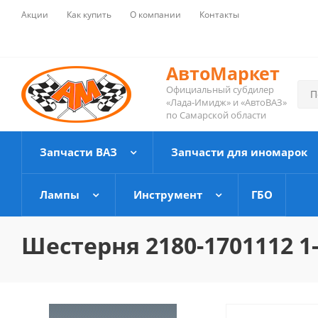
Акции
Как купить
О компании
Контакты
АвтоМаркет
Официальный субдилер
«Лада-Имидж» и «АвтоВАЗ»
по Самарской области
Запчасти ВАЗ
Запчасти для иномарок
Лампы
Инструмент
ГБО
Шестерня 2180-1701112 1