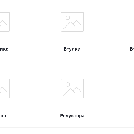
икс
Втулки
В
тор
Редуктора