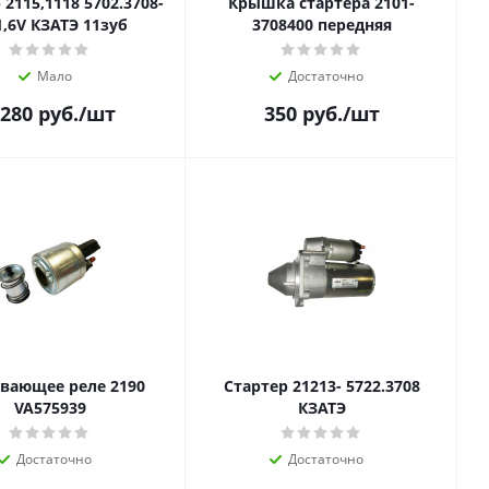
,1118 5702.3708-
Крышка стартера 2101-
1,6V КЗАТЭ 11зуб
3708400 передняя
Мало
Достаточно
 280
руб.
/шт
350
руб.
/шт
вающее реле 2190
Стартер 21213- 5722.3708
VA575939
КЗАТЭ
Достаточно
Достаточно