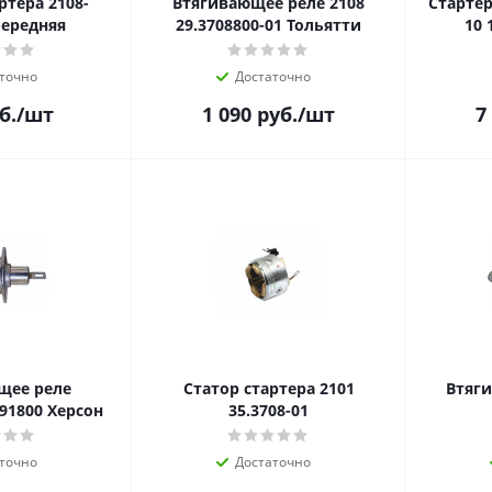
тера 2108-
Втягивающее реле 2108
Стартер 2115
передняя
29.3708800-01 Тольятти
10 
точно
Достаточно
б.
/шт
1 090
руб.
/шт
7
щее реле
Статор стартера 2101
Втяги
391800 Херсон
35.3708-01
точно
Достаточно