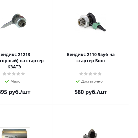
Бендикс 21213
Бендикс 2110 9зуб на
торный) на стартер
стартер Бош
КЗАТЭ
Мало
Достаточно
495
руб.
/шт
580
руб.
/шт