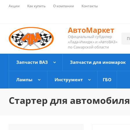
Акции
Как купить
О компании
Контакты
АвтоМаркет
Официальный субдилер
«Лада-Имидж» и «АвтоВАЗ»
по Самарской области
Запчасти ВАЗ
Запчасти для иномарок
Лампы
Инструмент
ГБО
Стартер для автомобиля