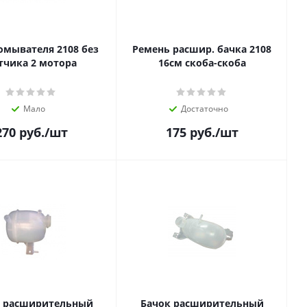
омывателя 2108 без
Ремень расшир. бачка 2108
тчика 2 мотора
16см скоба-скоба
Мало
Достаточно
270
руб.
/шт
175
руб.
/шт
к расширительный
Бачок расширительный