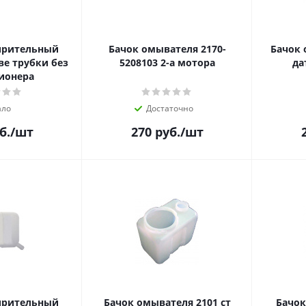
ирительный
Бачок омывателя 2170-
Бачок 
ве трубки без
5208103 2-а мотора
да
ионера
ло
Достаточно
б.
/шт
270
руб.
/шт
ирительный
Бачок омывателя 2101 ст
Бачо