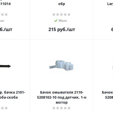
311014
обр
Lar
ло
Мало
б.
/шт
215
руб.
/шт
. бачка 2101-
Бачок омывателя 2110-
Бачок
оба-скоба
5208102-10 под датчик, 1-н
мотор