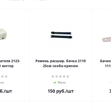
теля 2123-
Ремень расшир. бачка 2110
Бачо
1 мотор
25см скоба-крючок
111
ло
Мало
б.
/шт
150
руб.
/шт