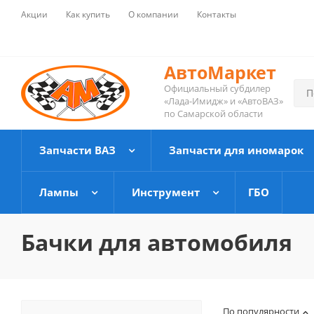
Акции
Как купить
О компании
Контакты
АвтоМаркет
Официальный субдилер
«Лада-Имидж» и «АвтоВАЗ»
по Самарской области
Запчасти ВАЗ
Запчасти для иномарок
Лампы
Инструмент
ГБО
Бачки для автомобиля
По популярности