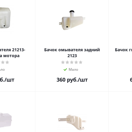
теля 21213-
Бачок омывателя задний
Бачок г
8102 2-а мотора
2123
ло
Мало
б.
/шт
360
руб.
/шт