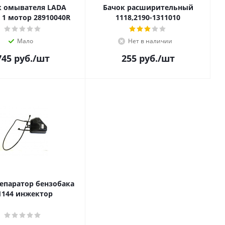
к омывателя LADA
Бачок расширительный
 1 мотор 28910040R
1118,2190-1311010
Мало
Нет в наличии
745
руб.
/шт
255
руб.
/шт
сепаратор бензобака
1144 инжектор