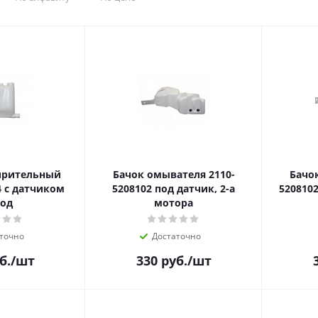
ирительный
Бачок омывателя 2110-
Бачо
4 с датчиком
5208102 под датчик, 2-а
5208102
од
мотора
точно
Достаточно
б.
/шт
330
руб.
/шт