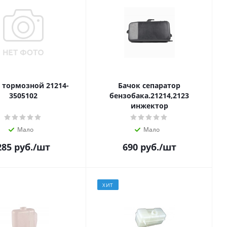
 тормозной 21214-
Бачок сепаратор
3505102
бензобака.21214,2123
инжектор
Мало
Мало
285
руб.
/шт
690
руб.
/шт
ХИТ