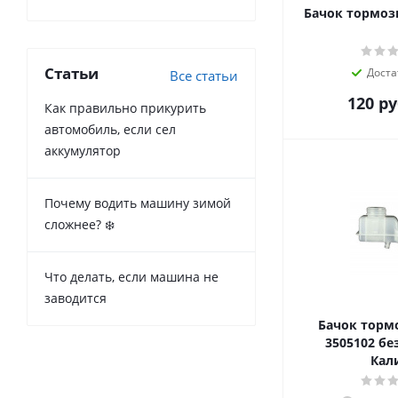
Бачок тормозн
Статьи
Доста
Все статьи
120
ру
Как правильно прикурить
автомобиль, если сел
аккумулятор
Почему водить машину зимой
сложнее? ❄️
Что делать, если машина не
заводится
Бачок тормо
3505102 бе
Кал