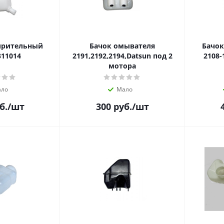
ирительный
Бачок омывателя
Бачо
311014
2191,2192,2194,Datsun под 2
2108-
мотора
ло
Мало
б.
/шт
300
руб.
/шт