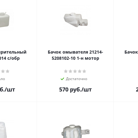
ирительный
Бачок омывателя 21214-
Бачок
014 с/обр
5208102-10 1-н мотор
ло
Достаточно
б.
/шт
570
руб.
/шт