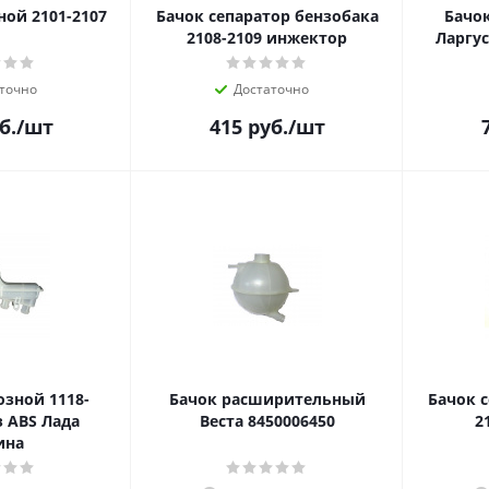
ой 2101-2107
Бачок сепаратор бензобака
Бачо
2108-2109 инжектор
Ларгуc
точно
Достаточно
б.
/шт
415
руб.
/шт
зной 1118-
Бачок расширительный
Бачок 
з ABS Лада
Веста 8450006450
2
ина