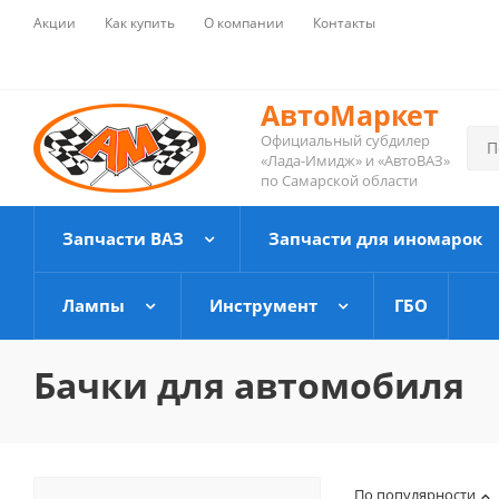
Акции
Как купить
О компании
Контакты
АвтоМаркет
Официальный субдилер
«Лада-Имидж» и «АвтоВАЗ»
по Самарской области
Запчасти ВАЗ
Запчасти для иномарок
Лампы
Инструмент
ГБО
Бачки для автомобиля
По популярности