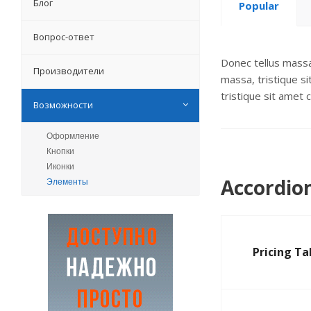
Блог
Popular
Вопрос-ответ
Donec tellus massa,
Производители
massa, tristique si
tristique sit amet c
Возможности
Оформление
Кнопки
Иконки
Accordion
Элементы
Pricing Ta