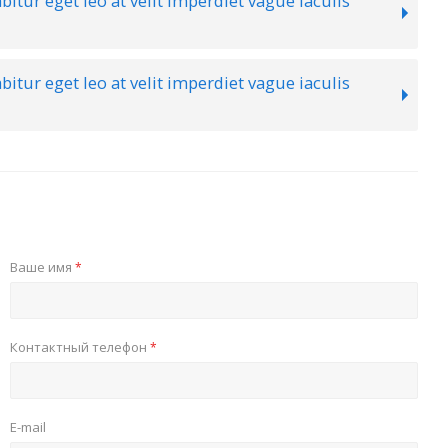
bitur eget leo at velit imperdiet vague iaculis
bitur eget leo at velit imperdiet vague iaculis
Ваше имя
*
Контактный телефон
*
E-mail