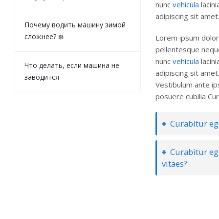
nunc
vehicula
lacini
adipiscing sit amet
Почему водить машину зимой
сложнее? ❄️
Lorem ipsum dolor s
pellentesque neque
nunc
vehicula
lacini
Что делать, если машина не
adipiscing sit amet.
заводится
Vestibulum ante ips
posuere cubilia Cur
Curabitur ege
Curabitur ege
vitaes?