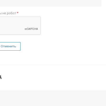
ы не робот
*
Отменить
д