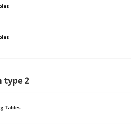
bles
bles
 type 2
ng Tables