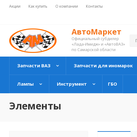
Акции
Как купить
О компании
Контакты
АвтоМаркет
Официальный субдилер
«Лада-Имидж» и «АвтоВАЗ»
по Самарской области
Запчасти ВАЗ
Запчасти для иномарок
Лампы
Инструмент
ГБО
Элементы