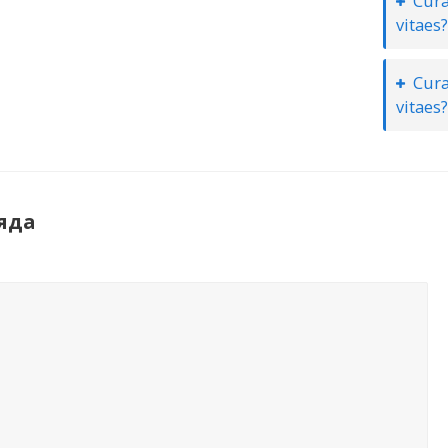
Cura
vitaes?
Cura
vitaes?
ряда