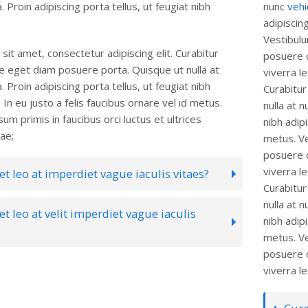
a. Proin adipiscing porta tellus, ut feugiat nibh
nunc
vehi
.
adipiscing
Vestibulu
it amet, consectetur adipiscing elit. Curabitur
posuere c
 eget diam posuere porta. Quisque ut nulla at
viverra l
a. Proin adipiscing porta tellus, ut feugiat nibh
Curabitu
 In eu justo a felis faucibus ornare vel id metus.
nulla at 
um primis in faucibus orci luctus et ultrices
nibh adipi
ae;
metus. Ve
posuere c
viverra l
t leo at imperdiet vague iaculis vitaes?
Curabitu
nulla at 
t leo at velit imperdiet vague iaculis
nibh adipi
metus. Ve
posuere c
viverra le