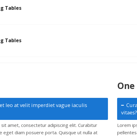
ng Tables
ng Tables
One 
t leo at velit imperdiet vague iaculis
Cura
vitaes?
it amet, consectetur adipiscing elit. Curabitur
Lorem ips
 eget diam posuere porta. Quisque ut nulla at
pellentes