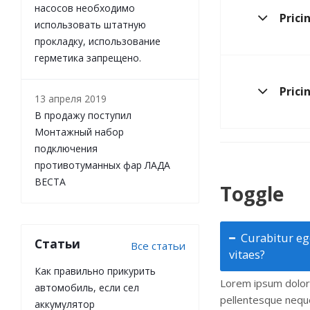
насосов необходимо
Prici
использовать штатную
прокладку, использование
герметика запрещено.
Prici
13 апреля 2019
В продажу поступил
Монтажный набор
подключения
противотуманных фар ЛАДА
ВЕСТА
Toggle
Curabitur ege
Статьи
Все статьи
vitaes?
Как правильно прикурить
Lorem ipsum dolor s
автомобиль, если сел
pellentesque neque
аккумулятор